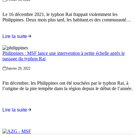
Le 16 décembre 2021, le typhon Rai frappait violemment les
Philippines. Deux mois plus tard, les habitant.es des communautés
les plus durement touchées sont toujours déplacé.es et peinent à
tourner la page. Mi-janvier, MSF a lancé une intervention d’urgence
afin de porter secours aux populations des provinces isolées de
Lire la suite
Dinagat et de Sirugao del Norte.
Philippines : MSF lance une intervention à petite échelle après le
passage du typhon Rai
Janvier 20, 2022
Fin décembre, les Philippines ont été touchées par le typhon Rai, à
l’origine de la pire tempête dans la région depuis le début de l’année.
Lire la suite
Nos autres nouvelles
Page