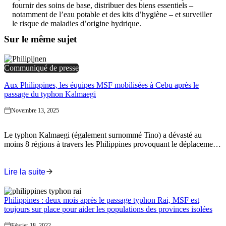
fournir des soins de base, distribuer des biens essentiels –
notamment de l’eau potable et des kits d’hygiène – et surveiller
le risque de maladies d’origine hydrique.
Sur le même sujet
Communiqué de presse
Aux Philippines, les équipes MSF mobilisées à Cebu après le
passage du typhon Kalmaegi
Novembre 13, 2025
Le typhon Kalmaegi (également surnommé Tino) a dévasté au
moins 8 régions à travers les Philippines provoquant le déplacement
d'environ 400 000 personnes. Les chiffres officiels fournis par les
autorités sanitaires du pays font état de 162 morts, 503 blessés et 79
personnes toujours portées disparues. Les équipes de Médecins Sans
Lire la suite
Frontières (MSF) sont actuellement à Cebu, où elles fournissent des
services d'intervention d'urgence.
Philippines : deux mois après le passage typhon Rai, MSF est
toujours sur place pour aider les populations des provinces isolées
Février 18, 2022