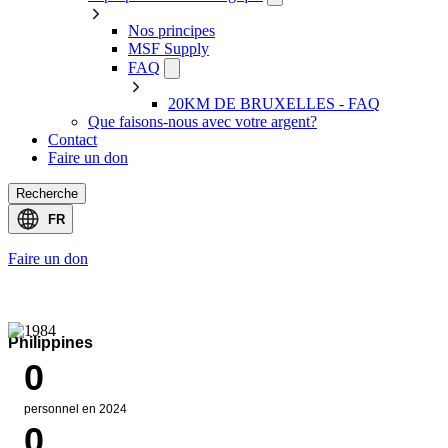
Nos principes
MSF Supply
FAQ
20KM DE BRUXELLES - FAQ
Que faisons-nous avec votre argent?
Contact
Faire un don
Recherche
Select
FR
language
Faire un don
Open
Search
Donate
News
Contact
menu
Philippines
0
personnel en 2024
0